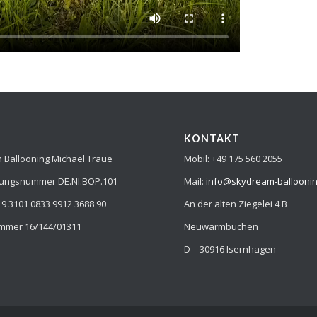
KONTAKT
Ballooning Michael Traue
Mobil: +49 175 560 2055
rungsnummer DE.NI.BOP.101
Mail:
info@skydream-ballooni
9 3101 0833 9912 3688 90
An der alten Ziegelei 4 B
mmer 16/144/01311
Neuwarmbüchen
D – 30916 Isernhagen