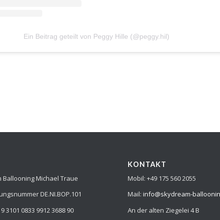
Ein Beitrag geteilt von Peggy Hille (@peggy.hil)
KONTAKT
Ballooning Michael Traue
Mobil: +49 175 560 2055
rungsnummer DE.NI.BOP.101
Mail:
info@skydream-ballooni
9 3101 0833 9912 3688 90
An der alten Ziegelei 4 B