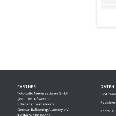
PARTNER
DATEN
Toto-Lotto Niedersachsen GmbH
SkyDream 
geo – Die Luftwerker
Registrie
Schroeder Fireballoons
German Ballooning Academy e.V.
Konto DE1
Kloster Wöltingerode