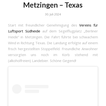
Metzingen – Texas
30. Juli 2024
Start mit freundlicher Genehmigung des
Vereins für
Luftsport Südheide
auf dem Segelflugplatz „Berliner
Heide“ in Metzingen. Die Fahrt führte bei schwachem
Wind in Richtung Texas. Die Landung erfolgte auf einem
frisch hergestellten Stoppelfeld. Freundliche Anwohner
versorgten uns noch im Korb stehend mit
(alkoholfreien) Landebier. Schöne Gegend!